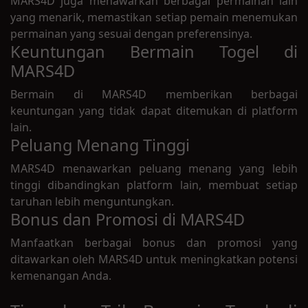
MARS4D juga menawarkan berbagai permainan lain
yang menarik, memastikan setiap pemain menemukan
permainan yang sesuai dengan preferensinya.
Keuntungan Bermain Togel di
MARS4D
Bermain di MARS4D memberikan berbagai
keuntungan yang tidak dapat ditemukan di platform
lain.
Peluang Menang Tinggi
MARS4D menawarkan peluang menang yang lebih
tinggi dibandingkan platform lain, membuat setiap
taruhan lebih menguntungkan.
Bonus dan Promosi di MARS4D
Manfaatkan berbagai bonus dan promosi yang
ditawarkan oleh MARS4D untuk meningkatkan potensi
kemenangan Anda.