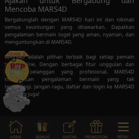
Ajakan untuk Bergabung dan
Mencoba MARS4D
Bergabunglah dengan MARS4D hari ini dan nikmati
semua keuntungan yang ditawarkan. Dapatkan
pengalaman bermain togel yang aman, nyaman, dan
menguntungkan di MARS4D.
MARS4D adalah pilihan terbaik bagi setiap pemain
togel online. Dengan berbagai fitur unggulan dan
layanan pelanggan yang profesional, MARS4D
memastikan pengalaman bermain yang tak
tertandingi. Jangan ragu, daftar dan login ke MARS4D
sekarang juga!
BONUS
MENU
HOME
DAFTAR
PROMOTION