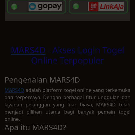
MARS4D
- Akses Login Togel
Online Terpopuler
Pengenalan MARS4D
MARS4D
adalah platform togel online yang terkemuka
dan terpercaya. Dengan berbagai fitur unggulan dan
layanan pelanggan yang luar biasa, MARS4D telah
menjadi pilihan utama bagi banyak pemain togel
online.
Apa itu MARS4D?