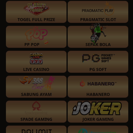
TOGEL FULL PRIZE
PRAGMATIC SLOT
PP POP
SEPAK BOLA
LIVE CASINO
PG SOFT
SABUNG AYAM
HABANERO
SPADE GAMING
JOKER GAMING