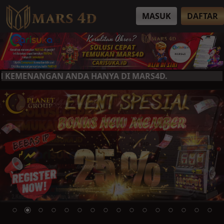
MASUK
DAFTAR
MENANGAN ANDA HANYA DI MARS4D.